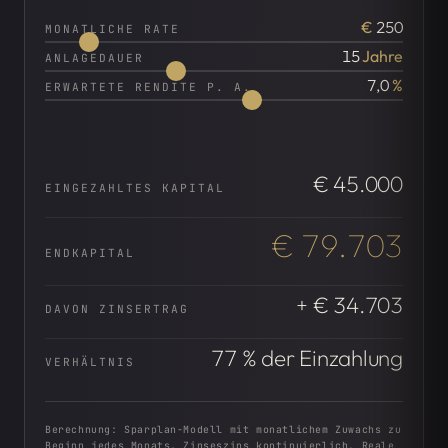
€
250
MONATLICHE RATE
15
Jahre
ANLAGEDAUER
7,0
%
ERWARTETE RENDITE P. A.
€ 45.000
EINGEZAHLTES KAPITAL
€ 79.703
ENDKAPITAL
+ € 34.703
DAVON ZINSERTRAG
77 % der Einzahlung
VERHÄLTNIS
Berechnung: Sparplan-Modell mit monatlichem Zuwachs zu
Beginn jedes Monats, Zinseszins kontinuierlich. Reale