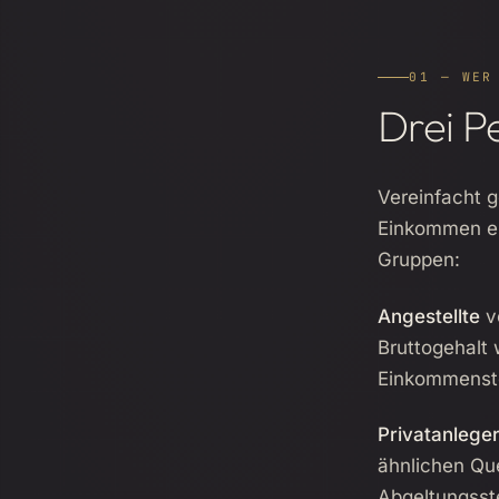
01 — WER
Drei P
Vereinfacht g
Einkommen erz
Gruppen:
Angestellte
ve
Bruttogehalt 
Einkommenst
Privatanlege
ähnlichen Que
Abgeltungsst