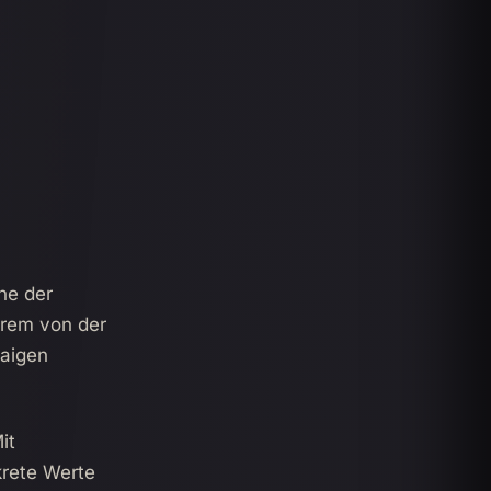
he der
erem von der
aigen
Mit
krete Werte