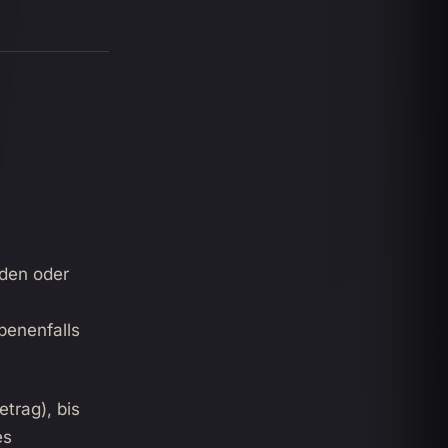
nden oder
benenfalls
etrag), bis
es