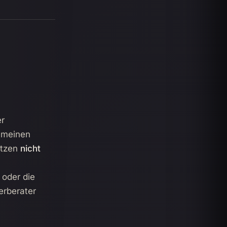
er
gemeinen
etzen
nicht
 oder die
erberater