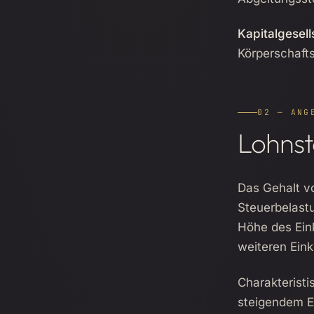
Kapitalgesell
Körperschaft
02 — ANG
Lohnst
Das Gehalt v
Steuerbelast
Höhe des Ein
weiteren Eink
Charakteristi
steigendem E