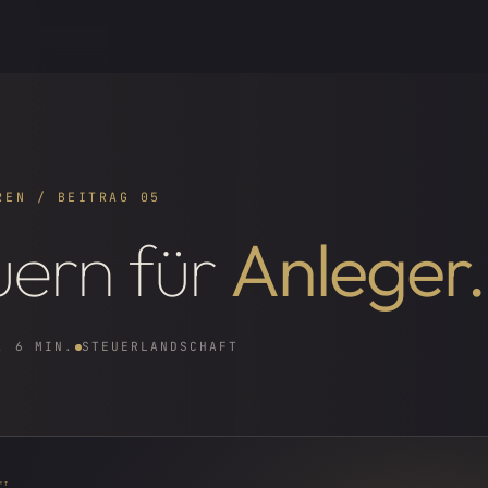
REN / BEITRAG 05
uern für
Anleger.
. 6 MIN.
STEUERLANDSCHAFT
FT