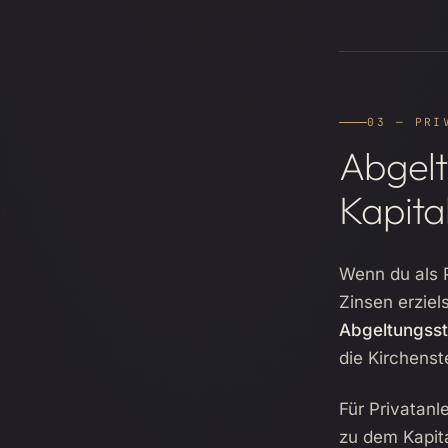
03 — PRI
Abgelt
Kapita
Wenn du als 
Zinsen erziel
Abgeltungss
die Kirchenst
Für Privatanl
zu dem Kapita