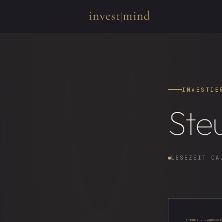
INVESTIE
Ste
LESEZEIT CA
STEUER · LANDSCHA