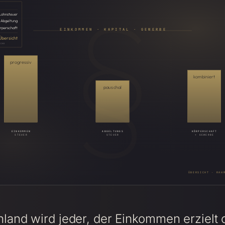
§
Lohn­steuer
Abgeltung
rperschaft
EINKOMMEN · KAPITAL · GEWERBE
Übersicht
ICHE
progressiv
kombiniert
pauschal
EINKOMMEN
ABGELTUNGS
KÖRPERSCHAFT
STEUER
STEUER
+ GEWERBE
hland wird jeder, der Einkommen erzielt 