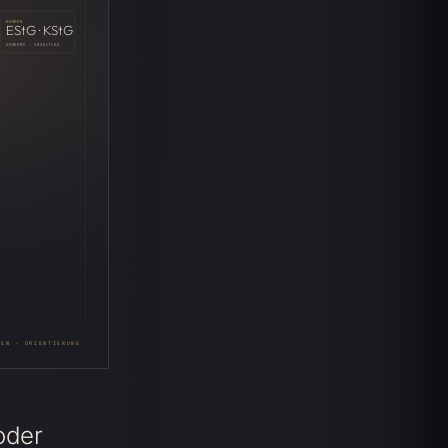
RAHMEN
EStG · KStG
GEWERBE · ABGELTUNG
ÜBERSICHT · RAHMEN · ORIENTIERUNG
oder