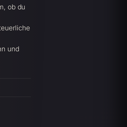
m, ob du
teuerliche
nn und