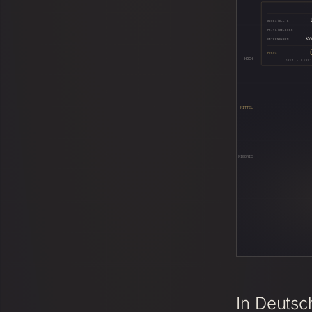
ANGESTELLTE
PRIVATANLEGER
Kö
UNTERNEHMEN
FOKUS
HOCH
DREI · BERE
MITTEL
NIEDRIG
In Deutsc