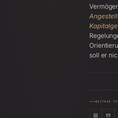
Vermögen 
Angestell
Kapitalge
Regelunge
Orientier
soll er ni
BEITRAG TE