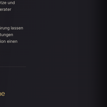
etze und
erater
ärung lassen
stungen
ion einen
he